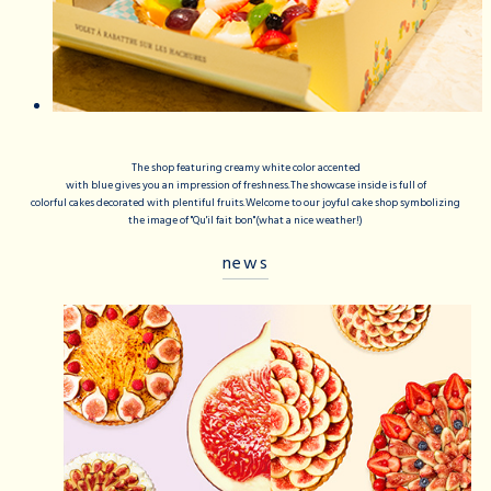
The shop featuring creamy white color accented
with blue gives you an impression of freshness.The showcase inside is full of
colorful cakes decorated with plentiful fruits.Welcome to our joyful cake shop symbolizing
the image of "Qu'il fait bon"(what a nice weather!)
news