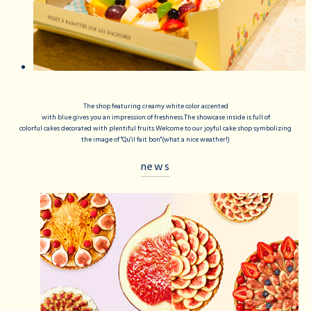
The shop featuring creamy white color accented
with blue gives you an impression of freshness.The showcase inside is full of
colorful cakes decorated with plentiful fruits.Welcome to our joyful cake shop symbolizing
the image of "Qu'il fait bon"(what a nice weather!)
news