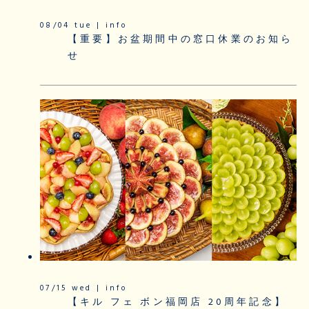
08/04 tue | info
【重要】お盆期間中の窓口休業のお知ら
せ
07/15 wed | info
【キル フェ ボン福岡店 20周年記念】