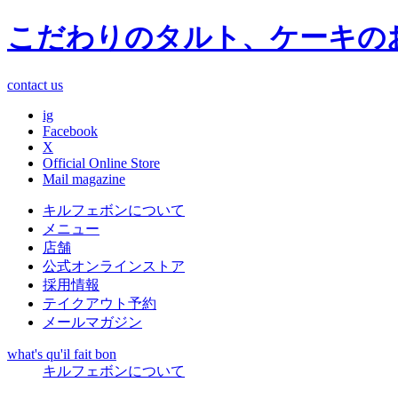
こだわりのタルト、ケーキの
contact us
ig
Facebook
X
Official Online Store
Mail magazine
キルフェボンについて
メニュー
店舗
公式オンラインストア
採用情報
テイクアウト予約
メールマガジン
what's qu'il fait bon
キルフェボンについて