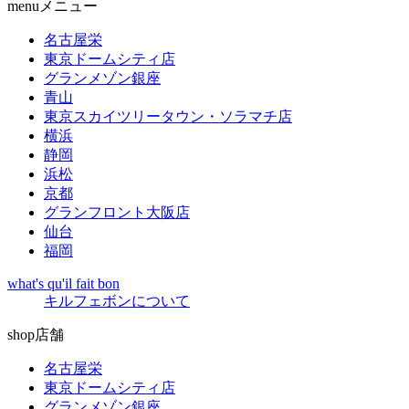
menu
メニュー
名古屋栄
東京ドームシティ店
グランメゾン銀座
青山
東京スカイツリータウン・ソラマチ店
横浜
静岡
浜松
京都
グランフロント大阪店
仙台
福岡
what's qu'il fait bon
キルフェボンについて
shop
店舗
名古屋栄
東京ドームシティ店
グランメゾン銀座