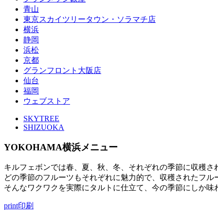
青山
東京スカイツリータウン・ソラマチ店
横浜
静岡
浜松
京都
グランフロント大阪店
仙台
福岡
ウェブストア
SKYTREE
SHIZUOKA
YOKOHAMA
横浜メニュー
キルフェボンでは春、夏、秋、冬、それぞれの季節に収穫さ
どの季節のフルーツもそれぞれに魅力的で、収穫されたフル
そんなワクワクを実際にタルトに仕立て、今の季節にしか味
print
印刷