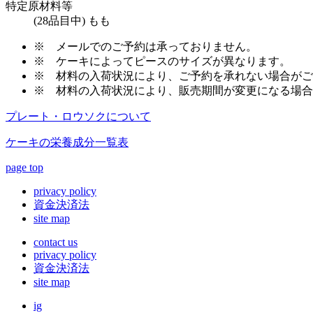
特定原材料等
(28品目中) もも
※
メールでのご予約は承っておりません。
※
ケーキによってピースのサイズが異なります。
※
材料の入荷状況により、ご予約を承れない場合がご
※
材料の入荷状況により、販売期間が変更になる場合
プレート・ロウソクについて
ケーキの栄養成分一覧表
page top
privacy policy
資金決済法
site map
contact us
privacy policy
資金決済法
site map
ig