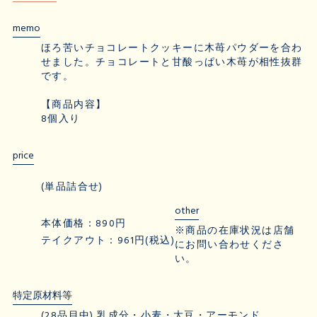
memo
ほろ苦いチョコレートクッキーに木苺パウダーを合わ
せました。チョコレートと甘酸っぱい木苺が相性抜群
です。
【商品内容】
8個入り
price
(単品詰合せ)
other
本体価格：890円
※商品の在庫状況は店舗
テイクアウト：961円(税込)
にお問い合わせくださ
い。
特定原材料等
(28品目中) 乳成分・小麦・大豆・アーモンド