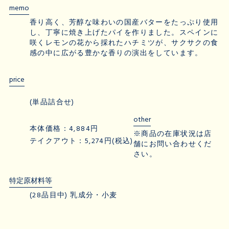
memo
香り高く、芳醇な味わいの国産バターをたっぷり使用
し、丁寧に焼き上げたパイを作りました。スペインに
咲くレモンの花から採れたハチミツが、サクサクの食
感の中に広がる豊かな香りの演出をしています。
price
(単品詰合せ)
other
本体価格：4,884円
※商品の在庫状況は店
テイクアウト：5,274円(税込)
舗にお問い合わせくだ
さい。
特定原材料等
(28品目中) 乳成分・小麦