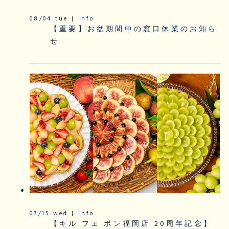
08/04 tue | info
【重要】お盆期間中の窓口休業のお知ら
せ
07/15 wed | info
【キル フェ ボン福岡店 20周年記念】