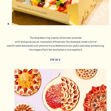
The shop featuring creamy white color accented
with blue gives you an impression of freshness.The showcase inside is full of
colorful cakes decorated with plentiful fruits.Welcome to our joyful cake shop symbolizing
the image of "Qu'il fait bon"(what a nice weather!)
news