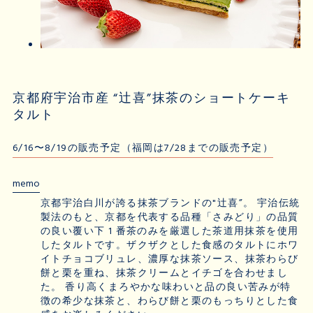
京都府宇治市産 “辻喜”抹茶のショートケーキ
タルト
6/16〜8/19の販売予定（福岡は7/28までの販売予定）
memo
京都宇治白川が誇る抹茶ブランドの"辻喜”。 宇治伝統
製法のもと、京都を代表する品種「さみどり」の品質
の良い覆い下 1 番茶のみを厳選した茶道用抹茶を使用
したタルトです。ザクザクとした食感のタルトにホワ
イトチョコブリュレ、濃厚な抹茶ソース、抹茶わらび
餅と栗を重ね、抹茶クリームとイチゴを合わせまし
た。 香り高くまろやかな味わいと品の良い苦みが特
徴の希少な抹茶と、わらび餅と栗のもっちりとした食