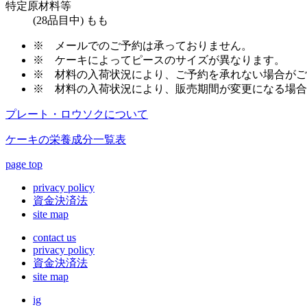
特定原材料等
(28品目中) もも
※
メールでのご予約は承っておりません。
※
ケーキによってピースのサイズが異なります。
※
材料の入荷状況により、ご予約を承れない場合がご
※
材料の入荷状況により、販売期間が変更になる場合
プレート・ロウソクについて
ケーキの栄養成分一覧表
page top
privacy policy
資金決済法
site map
contact us
privacy policy
資金決済法
site map
ig