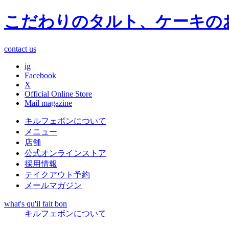
こだわりのタルト、ケーキの
contact us
ig
Facebook
X
Official Online Store
Mail magazine
キルフェボンについて
メニュー
店舗
公式オンラインストア
採用情報
テイクアウト予約
メールマガジン
what's qu'il fait bon
キルフェボンについて