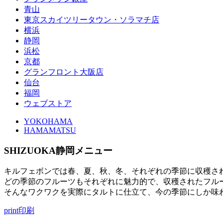
青山
東京スカイツリータウン・ソラマチ店
横浜
静岡
浜松
京都
グランフロント大阪店
仙台
福岡
ウェブストア
YOKOHAMA
HAMAMATSU
SHIZUOKA
静岡メニュー
キルフェボンでは春、夏、秋、冬、それぞれの季節に収穫さ
どの季節のフルーツもそれぞれに魅力的で、収穫されたフル
そんなワクワクを実際にタルトに仕立て、今の季節にしか味
print
印刷