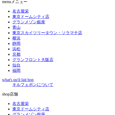
menu
メニュー
名古屋栄
東京ドームシティ店
グランメゾン銀座
青山
東京スカイツリータウン・ソラマチ店
横浜
静岡
浜松
京都
グランフロント大阪店
仙台
福岡
what's qu'il fait bon
キルフェボンについて
shop
店舗
名古屋栄
東京ドームシティ店
グランメゾン銀座