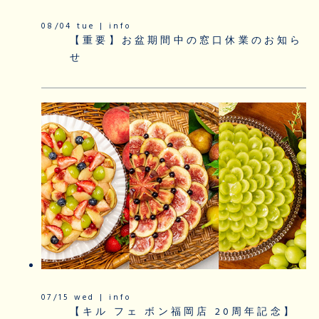
08/04 tue | info
【重要】お盆期間中の窓口休業のお知ら
せ
07/15 wed | info
【キル フェ ボン福岡店 20周年記念】