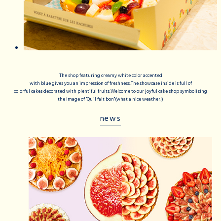
The shop featuring creamy white color accented
with blue gives you an impression of freshness.The showcase inside is full of
colorful cakes decorated with plentiful fruits.Welcome to our joyful cake shop symbolizing
the image of "Qu'il fait bon"(what a nice weather!)
news